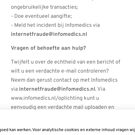
ongebruikelijke transacties;
- Doe eventueel aangifte;
- Meld het incident bij Infomedics via
internetfraude@infomedics.nl
Vragen of behoefte aan hulp?
Twijfelt u over de echtheid van een bericht of
wilt u een verdachte e-mail controleren?
Neem dan gerust contact op met Infomedics
via
internetfraude@infomedics.nl
. Via
www.infomedics.nl/oplichting kunt u
eenvoudig een verdachte mail uploaden en
meesturen.
Samen blijven we alert — en zorgen we ervoor
goed kan werken. Voor analytische cookies en externe inhoud vragen w