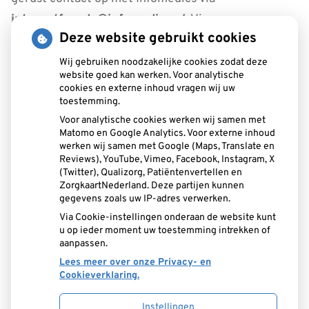
internetfraude@infomedics.nl
. Via
Deze website gebruikt cookies
www.infomedics.nl/oplichting kunt u eenvoudig een
verdachte mail uploaden en meesturen.
Wij gebruiken noodzakelijke cookies zodat deze
website goed kan werken. Voor analytische
cookies en externe inhoud vragen wij uw
Samen blijven we alert — en zorgen we ervoor dat
toestemming.
digitale communicatie veilig blijft.
Voor analytische cookies werken wij samen met
Matomo en Google Analytics. Voor externe inhoud
werken wij samen met Google (Maps, Translate en
Adresgegevens
Reviews), YouTube, Vimeo, Facebook, Instagram, X
(Twitter), Qualizorg, Patiëntenvertellen en
Brecklenkamp 22
ZorgkaartNederland. Deze partijen kunnen
gegevens zoals uw IP-adres verwerken.
7556 NT Hengelo
Via Cookie-instellingen onderaan de website kunt
u op ieder moment uw toestemming intrekken of
Tel:
074-2774983
aanpassen.
E-mail:
info@tpsnijders.nl
Lees meer over onze Privacy- en
Cookieverklaring.
Instellingen