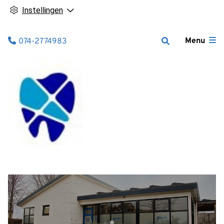
Instellingen
Tel:
Menu
074-2774983