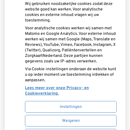
verdachte mail uploaden en meesturen.
Wij gebruiken noodzakelijke cookies zodat deze
website goed kan werken. Voor analytische
cookies en externe inhoud vragen wij uw
Samen blijven we alert — en zorgen we ervoor dat
toestemming.
digitale communicatie veilig blijft.
Voor analytische cookies werken wij samen met
Matomo en Google Analytics. Voor externe inhoud
werken wij samen met Google (Maps, Translate en
Adresgegevens
Reviews), YouTube, Vimeo, Facebook, Instagram, X
(Twitter), Qualizorg, Patiëntenvertellen en
Brecklenkamp 22
ZorgkaartNederland. Deze partijen kunnen
gegevens zoals uw IP-adres verwerken.
7556 NT Hengelo
Via Cookie-instellingen onderaan de website kunt
u op ieder moment uw toestemming intrekken of
Tel:
074-2774983
aanpassen.
E-mail:
info@tpsnijders.nl
Lees meer over onze Privacy- en
Cookieverklaring.
Instellingen
Uw Zorg Online
|
Beheer
Weigeren