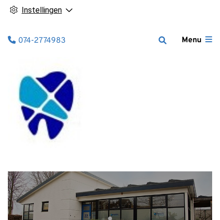
Instellingen
Tel:
Menu
074-2774983