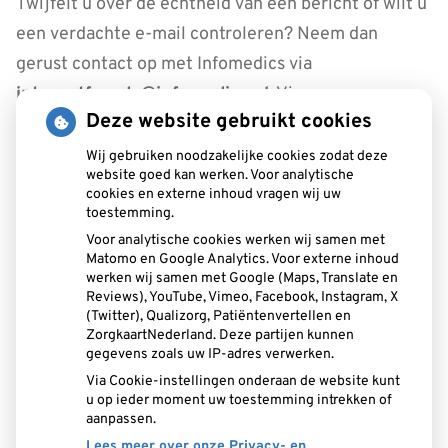
Twijfelt u over de echtheid van een bericht of wilt u
een verdachte e-mail controleren? Neem dan
gerust contact op met Infomedics via
internetfraude@infomedics.nl
. Via
Deze website gebruikt cookies
www.infomedics.nl/oplichting kunt u eenvoudig een
verdachte mail uploaden en meesturen.
Wij gebruiken noodzakelijke cookies zodat deze
website goed kan werken. Voor analytische
cookies en externe inhoud vragen wij uw
Samen blijven we alert — en zorgen we ervoor dat
toestemming.
digitale communicatie veilig blijft.
Voor analytische cookies werken wij samen met
Matomo en Google Analytics. Voor externe inhoud
werken wij samen met Google (Maps, Translate en
Adresgegevens
Reviews), YouTube, Vimeo, Facebook, Instagram, X
(Twitter), Qualizorg, Patiëntenvertellen en
Brecklenkamp 22
ZorgkaartNederland. Deze partijen kunnen
gegevens zoals uw IP-adres verwerken.
7556 NT Hengelo
Via Cookie-instellingen onderaan de website kunt
u op ieder moment uw toestemming intrekken of
Tel:
074-2774983
aanpassen.
E-mail:
info@tpsnijders.nl
Lees meer over onze Privacy- en