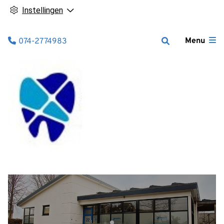
Instellingen
Tel:
Menu
074-2774983